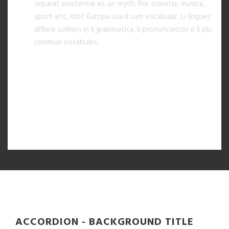
separat existentie es un myth. Por scientie, musica,
sport etc, litot Europa usa li sam vocabular. Li lingues
differe solmen in li grammatica, li pronunciation e li plu
commun vocabules.
TOGGLE ITEM 2
TOGGLE ITEM 3
TOGGLE ITEM 4
ACCORDION - BACKGROUND TITLE