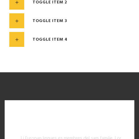
TOGGLE ITEM 2
TOGGLE ITEM 3
TOGGLE ITEM 4
ACCORDION - ICON
ACCORDION ITEM 1
Li Europan lingues es membres del sam familie. Lor