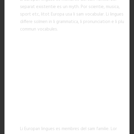
separat existentie es un myth. Por scientie, musica,
sport etc, litot Europa usa li sam vocabular. Li lingues
differe solmen in li grammatica, li pronunciation e li plu
commun vocabules.
ACCORDION ITEM 2
ACCORDION ITEM 3
ACCORDION ITEM 4
TOGGLE - ICON
TOGGLE ITEM 1
Li Europan lingues es membres del sam familie. Lor